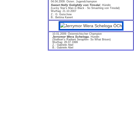
04.04.2009: Österr. Jugendchampion
Sweet Holly Golightly von Tinsdal
, Hündin
(Lucky Star’s Man in Black - So Smashing von Tinsdal)
Wurftag: 21.10.2007
Z.: G. Gutschow
B.: Bettina Kanert
10.01.2009: Österreichischer Champion
Jerrymor Wera Scheloga
, Hündin
(Stalwart’s Radiant Seraphim- So What Brisen)
Wurftag: 26.07.1999
Z.: Gabriele Abel
B.: Gabriele Abel