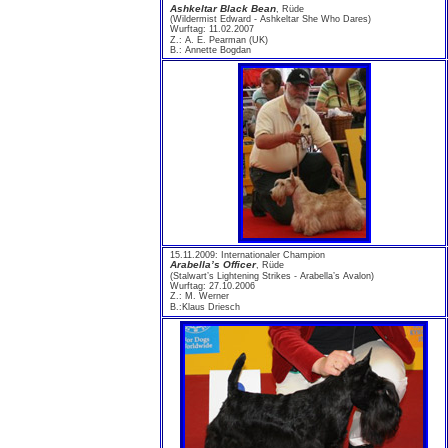
Ashkeltar Black Bean
, Rüde
(Wildermist Edward - Ashkeltar She Who Dares)
Wurftag: 11.02.2007
Z.: A. E. Pearman (UK)
B.: Annette Bogdan
15.11.2009: Internationaler Champion
Arabella’s Officer
, Rüde
(Stalwart’s Lightening Strikes - Arabella’s Avalon)
Wurftag: 27.10.2006
Z.: M. Werner
B.:Klaus Driesch