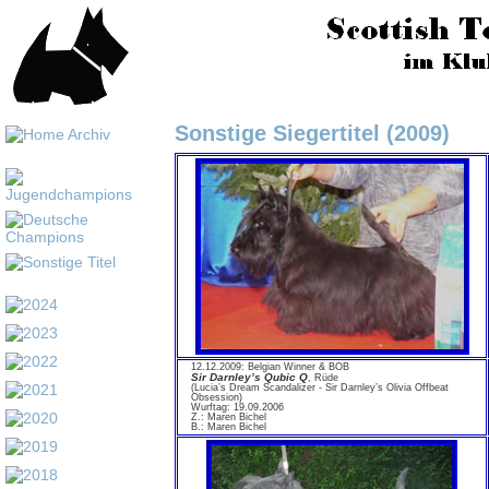
Sonstige Siegertitel (2009)
12.12.2009: Belgian Winner & BOB
Sir Darnley’s Qubic Q
, Rüde
(Lucia’s Dream Scandalizer - Sir Darnley’s Olivia Offbeat
Obsession)
Wurftag: 19.09.2006
Z.: Maren Bichel
B.: Maren Bichel