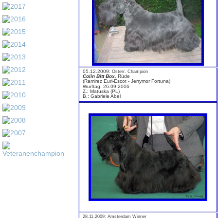
05.12.2009:
Österr. Champion
Colin Bitt Box
, Rüde
(Ramirez Euri-Escot - Jerrymor Fortuna)
Wurftag: 26.09.2006
Z.: Matuska (PL)
B.: Gabriele Abel
28.11.2009: Amsterdam Winner