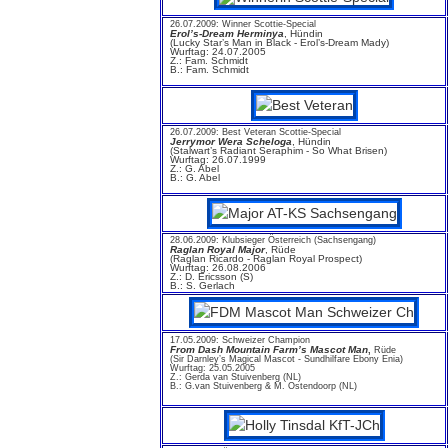
26.07.2009: Winner Scottie-Special
Erol’s-Dream Herminya
, Hündin
(Lucky Star’s Man in Black - Erol’s-Dream Mady)
Wurftag: 24.07.2005
Z.: Fam. Schmidt
B.: Fam. Schmidt
26.07.2009: Best Veteran Scottie-Special
Jerrymor Wera Scheloga
, Hündin
(Stalwart’s Radiant Seraphim - So What Brisen)
Wurftag: 26.07.1999
Z.: G. Abel
B.: G. Abel
28.06.2009: Klubsieger Österreich (Sachsengang)
Raglan Royal Major
, Rüde
(Raglan Ricardo - Raglan Royal Prospect)
Wurftag: 26.08.2006
Z.: D. Ericsson (S)
B.: S. Gerlach
17.05.2009: Schweizer Champion
From Dash Mountain Farm’s Mascot Man
,
Rüde
(Sir Darnley’s Magical Mascot - Sundhilfare Ebony Enia)
Wurftag: 25.05.2005
Z.: Gerda van Stuivenberg (NL)
B.: G.van Stuivenberg & M. Ostendoorp (NL)