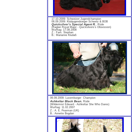
17.10.2009: Schweizer Jugendchampion
06.09.2009: Klubjugendsieger Schweiz & BOB
Quicksilver’s Special Agent R.
,
Rüde
(Raglan Royal Major - Quicksilvers’s Obsession)
Wurftag: 17.08.2008
Z.: Fam. Stephan
B.: Marianne Kludaß
06.09.2009: Luxemburger Champion
Ashkeltar Black Bean
, Rüde
(Wildermist Edward - Ashkeltar She Who Dares)
Wurftag: 11.02.2007
Z.: A. E. Pearman (UK)
B.: Annette Bogdan