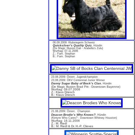
06.09.2009: Klubsiegerin Schweiz
Quicksilver’s Quality Quiz
,
Hündin
(De Magic Illusion Dali - Arabella’s Zulu)
Wurftag: 07.11.2006
Z.: Fam. Stephan
B.: Fam. Stephan
23.08.2009: Österr. Jugendchampion
23.08.2009: ÖKV Centennial Junior Winner
Danny Sugar Baby of Bock’s Clan
, Hündin
(De Magic Illusion Brad Pitt - Downtown Bayenne)
Wurftag: 09.07.2008
Z.: Klaus Driesch
B.: Klaus Driesch
21.08.2009: Österr. Champion
Deacon Brodie’s Who Knows?
, Hündin
(Kintyre Who Cares? - Downtown Whitney Houston)
Wurftag: 16.11.2006
Z.: M. Riedl
B.: M. Riedl & Dr. H.-P. Clieves